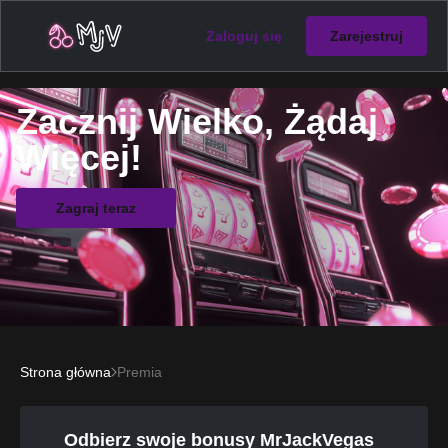
Zaloguj się
Zarejestruj
Zacznij Wielko, Żądaj
Więcej!
Zagraj teraz
Strona główna
Premia
Odbierz swoje bonusy MrJackVegas