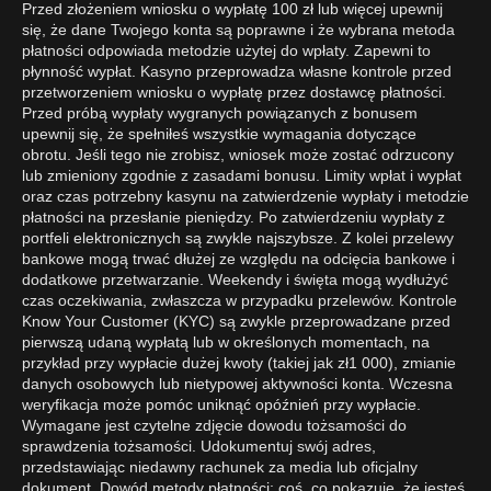
Przed złożeniem wniosku o wypłatę 100 zł lub więcej upewnij
się, że dane Twojego konta są poprawne i że wybrana metoda
płatności odpowiada metodzie użytej do wpłaty. Zapewni to
płynność wypłat. Kasyno przeprowadza własne kontrole przed
przetworzeniem wniosku o wypłatę przez dostawcę płatności.
Przed próbą wypłaty wygranych powiązanych z bonusem
upewnij się, że spełniłeś wszystkie wymagania dotyczące
obrotu. Jeśli tego nie zrobisz, wniosek może zostać odrzucony
lub zmieniony zgodnie z zasadami bonusu. Limity wpłat i wypłat
oraz czas potrzebny kasynu na zatwierdzenie wypłaty i metodzie
płatności na przesłanie pieniędzy. Po zatwierdzeniu wypłaty z
portfeli elektronicznych są zwykle najszybsze. Z kolei przelewy
bankowe mogą trwać dłużej ze względu na odcięcia bankowe i
dodatkowe przetwarzanie. Weekendy i święta mogą wydłużyć
czas oczekiwania, zwłaszcza w przypadku przelewów. Kontrole
Know Your Customer (KYC) są zwykle przeprowadzane przed
pierwszą udaną wypłatą lub w określonych momentach, na
przykład przy wypłacie dużej kwoty (takiej jak zł1 000), zmianie
danych osobowych lub nietypowej aktywności konta. Wczesna
weryfikacja może pomóc uniknąć opóźnień przy wypłacie.
Wymagane jest czytelne zdjęcie dowodu tożsamości do
sprawdzenia tożsamości. Udokumentuj swój adres,
przedstawiając niedawny rachunek za media lub oficjalny
dokument. Dowód metody płatności: coś, co pokazuje, że jesteś