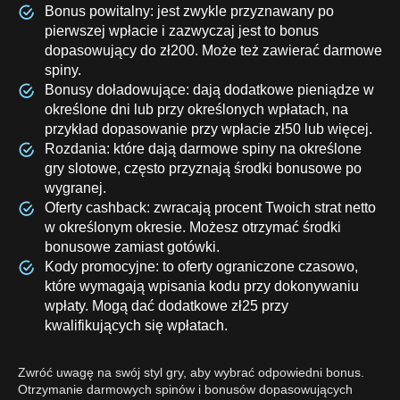
Bonus powitalny: jest zwykle przyznawany po
pierwszej wpłacie i zazwyczaj jest to bonus
dopasowujący do zł200. Może też zawierać darmowe
spiny.
Bonusy doładowujące: dają dodatkowe pieniądze w
określone dni lub przy określonych wpłatach, na
przykład dopasowanie przy wpłacie zł50 lub więcej.
Rozdania: które dają darmowe spiny na określone
gry slotowe, często przyznają środki bonusowe po
wygranej.
Oferty cashback: zwracają procent Twoich strat netto
w określonym okresie. Możesz otrzymać środki
bonusowe zamiast gotówki.
Kody promocyjne: to oferty ograniczone czasowo,
które wymagają wpisania kodu przy dokonywaniu
wpłaty. Mogą dać dodatkowe zł25 przy
kwalifikujących się wpłatach.
Zwróć uwagę na swój styl gry, aby wybrać odpowiedni bonus.
Otrzymanie darmowych spinów i bonusów dopasowujących