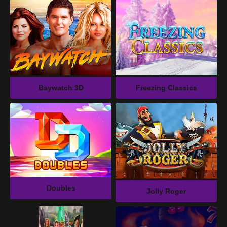
Baywatch 3D
Freezing Classics
Doubles
Jolly Roger