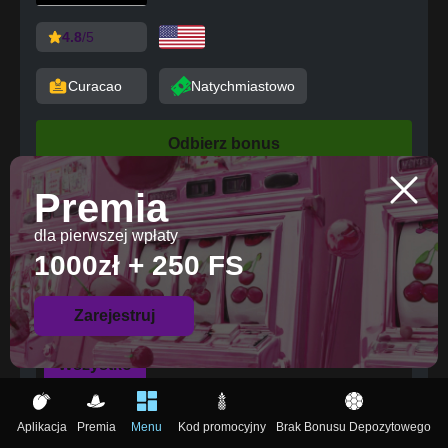
4.8
/5
Curacao
Natychmiastowo
Odbierz bonus
Premia
dla pierwszej wpłaty
1000zł + 250 FS
Złóż swój zakład
Zarejestruj
Wszystko
Aplikacja
Premia
Menu
Kod promocyjny
Brak Bonusu Depozytowego
09.08.2026
11:20