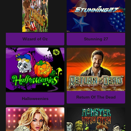
Atlantis
Stunning 27
Return Of The Dead
Halloweenies