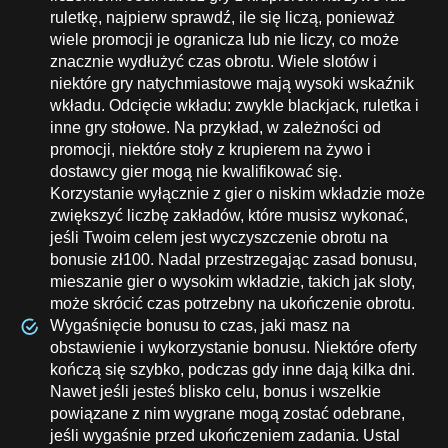
ruletkę, najpierw sprawdź, ile się liczą, ponieważ
wiele promocji je ogranicza lub nie liczy, co może
znacznie wydłużyć czas obrotu. Wiele slotów i
niektóre gry natychmiastowe mają wysoki wskaźnik
wkładu. Odcięcie wkładu: zwykle blackjack, ruletka i
inne gry stołowe. Na przykład, w zależności od
promocji, niektóre stoły z krupierem na żywo i
dostawcy gier mogą nie kwalifikować się.
Korzystanie wyłącznie z gier o niskim wkładzie może
zwiększyć liczbę zakładów, które musisz wykonać,
jeśli Twoim celem jest wyczyszczenie obrotu na
bonusie zł100. Nadal przestrzegając zasad bonusu,
mieszanie gier o wysokim wkładzie, takich jak sloty,
może skrócić czas potrzebny na ukończenie obrotu.
Wygaśnięcie bonusu to czas, jaki masz na
obstawienie i wykorzystanie bonusu. Niektóre oferty
kończą się szybko, podczas gdy inne dają kilka dni.
Nawet jeśli jesteś blisko celu, bonus i wszelkie
powiązane z nim wygrane mogą zostać odebrane,
jeśli wygaśnie przed ukończeniem zadania. Ustal