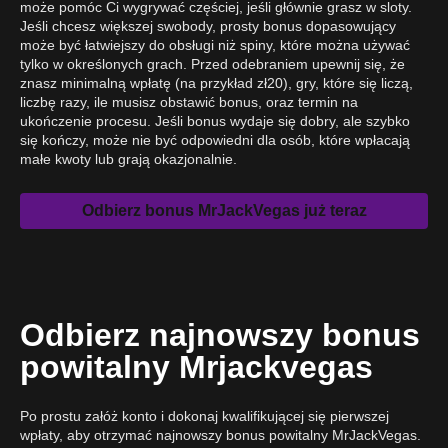
może pomóc Ci wygrywać częściej, jeśli głównie grasz w sloty.
Jeśli chcesz większej swobody, prosty bonus dopasowujący
może być łatwiejszy do obsługi niż spiny, które można używać
tylko w określonych grach. Przed odebraniem upewnij się, że
znasz minimalną wpłatę (na przykład zł20), gry, które się liczą,
liczbę razy, ile musisz obstawić bonus, oraz termin na
ukończenie procesu. Jeśli bonus wydaje się dobry, ale szybko
się kończy, może nie być odpowiedni dla osób, które wpłacają
małe kwoty lub grają okazjonalnie.
Odbierz bonus MrJackVegas już teraz
Odbierz najnowszy bonus
powitalny Mrjackvegas
Po prostu załóż konto i dokonaj kwalifikującej się pierwszej
wpłaty, aby otrzymać najnowszy bonus powitalny MrJackVegas.