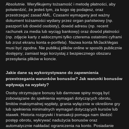
Absolutnie. Weryfikujemy tożsamość i metodę płatności, aby
potwierdzić, że jesteś tym, za kogo się podajesz, oraz
przestrzegać zasad AML. Czasami wymagany jest ważny
dokument tożsamości wydany przez organ państwowy (np.
paszport lub dowód osobisty), dowód adresu (np. recent
rachunek za media lub wyciąg bankowy) oraz dowód płatności
(np. zdjęcie karty z widocznymi tylko czterema ostatnimi cyframi
lub zrzut ekranu konta e-portfela). Nazwa konta MrJackVegas
musi być zgodna. Nie publikuj plików online w sposób publicznie
dostępny; zamiast tego korzystaj z bezpiecznego obszaru
przesyłania plików w koncie.
Jakie dane są wykorzystywane do zapewnienia
przestrzegania warunków bonusów? Jak warunki bonusów
wpływają na wypłaty?
Osoby otrzymujące bonusy lub darmowe spiny mogą być
zobowiązane do spełnienia wymagań dotyczących obrotu,
limitów maksymalnej wypłaty, grania wyłącznie w określone gry
lub spełnienia minimalnych wymagań dotyczących kursów lub
stawek. Historia rozgrywki i transakcji pomaga nam śledzić
postęp obrotu, wykrywać nadużycia bonusów oraz
automatycznie nakładać ograniczenia na konto. Posiadanie