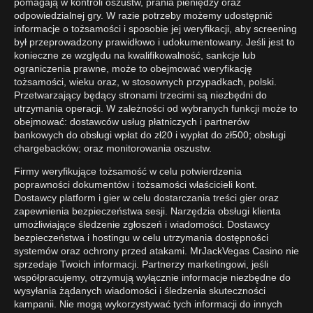
pomagają w kontroli oszustw, prania pieniędzy oraz
odpowiedzialnej gry. W razie potrzeby możemy udostępnić
informacje o tożsamości i sposobie jej weryfikacji, aby screening
był przeprowadzony prawidłowo i udokumentowany. Jeśli jest to
konieczne ze względu na kwalifikowalność, sankcje lub
ograniczenia prawne, może to obejmować weryfikację
tożsamości, wieku oraz, w stosownych przypadkach, polski.
Przetwarzający będący stronami trzecimi są niezbędni do
utrzymania operacji. W zależności od wybranych funkcji może to
obejmować: dostawców usług płatniczych i partnerów
bankowych do obsługi wpłat do zł20 i wypłat do zł500; obsługi
chargebacków; oraz monitorowania oszustw.
Firmy weryfikujące tożsamość w celu potwierdzenia
poprawności dokumentów i tożsamości właścicieli kont.
Dostawcy platform i gier w celu dostarczania treści gier oraz
zapewnienia bezpieczeństwa sesji. Narzędzia obsługi klienta
umożliwiające śledzenie zgłoszeń i wiadomości. Dostawcy
bezpieczeństwa i hostingu w celu utrzymania dostępności
systemów oraz ochrony przed atakami. MrJackVegas Casino nie
sprzedaje Twoich informacji. Partnerzy marketingowi, jeśli
współpracujemy, otrzymują wyłącznie informacje niezbędne do
wysyłania żądanych wiadomości i śledzenia skuteczności
kampanii. Nie mogą wykorzystywać tych informacji do innych