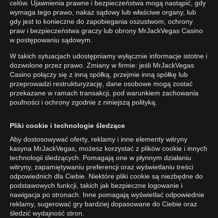
celów. Ujawnienia prawne i bezpieczeństwa mogą nastąpić, gdy
wymaga tego prawo, nakaz sądowy lub właściwe organy, lub
gdy jest to konieczne do zapobiegania oszustwom, ochrony
praw i bezpieczeństwa graczy lub obrony MrJackVegas Casino
w postępowaniu sądowym.
W takich sytuacjach udostępniamy wyłącznie informacje istotne i
dozwolone przez prawo. Zmiany w firmie: jeśli MrJackVegas
Casino połączy się z inną spółką, przejmie inną spółkę lub
przeprowadzi restrukturyzację, dane osobowe mogą zostać
przekazane w ramach transakcji, pod warunkiem zachowania
poufności i ochrony zgodnie z niniejszą polityką.
Pliki cookie i technologie śledzące
Aby dostosowywać oferty, reklamy i inne elementy witryny
kasyna MrJackVegas, możesz korzystać z plików cookie i innych
technologii śledzących. Pomagają one w płynnym działaniu
witryny, zapamiętywaniu preferencji oraz wyświetlaniu treści
odpowiednich dla Ciebie. Niektóre pliki cookie są niezbędne do
podstawowych funkcji, takich jak bezpieczne logowanie i
nawigacja po stronach. Inne pomagają wyświetlać odpowiednie
reklamy, sugerować gry bardziej dopasowane do Ciebie oraz
śledzić wydajność stron.