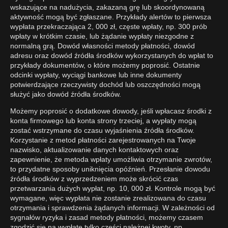
wskazujące na nadużycia, zakazaną grę lub skoordynowaną
aktywność mogą być zgłaszane. Przykłady alertów to pierwsza
wypłata przekraczająca 2, 000 zł, częste wpłaty, np. 300 prób
wpłaty w krótkim czasie, lub żądanie wypłaty niezgodne z
normalną grą. Dowód własności metody płatności, dowód
adresu oraz dowód źródła środków wykorzystanych do wpłat to
przykłady dokumentów, o które możemy poprosić. Ostatnie
odcinki wypłaty, wyciągi bankowe lub inne dokumenty
potwierdzające rzeczywisty dochód lub oszczędności mogą
służyć jako dowód źródła środków.
Możemy poprosić o dodatkowe dowody, jeśli wpłacasz środki z
konta firmowego lub konta strony trzeciej, a wypłaty mogą
zostać wstrzymane do czasu wyjaśnienia źródła środków.
Korzystanie z metod płatności zarejestrowanych na Twoje
nazwisko, aktualizowanie danych kontaktowych oraz
zapewnienie, że metoda wpłaty umożliwia otrzymanie zwrotów,
to przydatne sposoby uniknięcia opóźnień. Przesłanie dowodu
źródła środków z wyprzedzeniem może skrócić czas
przetwarzania dużych wypłat, np. 10, 000 zł. Kontrole mogą być
wymagane, więc wypłata nie zostanie zrealizowana do czasu
otrzymania i sprawdzenia żądanych informacji. W zależności od
sygnałów ryzyka i zasad metody płatności, możemy czasem
zgodzić się na wypłatę tylko części należnej kwoty, np.