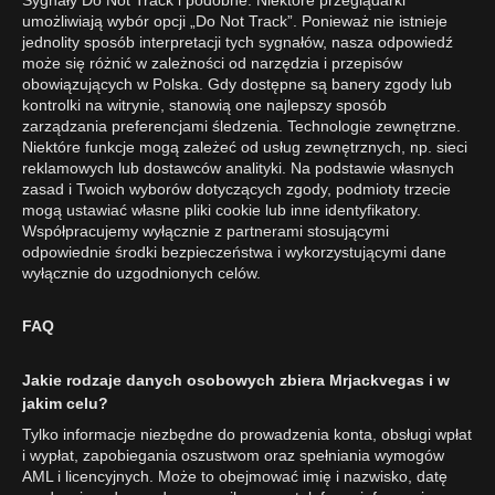
umożliwiają wybór opcji „Do Not Track”. Ponieważ nie istnieje
jednolity sposób interpretacji tych sygnałów, nasza odpowiedź
może się różnić w zależności od narzędzia i przepisów
obowiązujących w Polska. Gdy dostępne są banery zgody lub
kontrolki na witrynie, stanowią one najlepszy sposób
zarządzania preferencjami śledzenia. Technologie zewnętrzne.
Niektóre funkcje mogą zależeć od usług zewnętrznych, np. sieci
reklamowych lub dostawców analityki. Na podstawie własnych
zasad i Twoich wyborów dotyczących zgody, podmioty trzecie
mogą ustawiać własne pliki cookie lub inne identyfikatory.
Współpracujemy wyłącznie z partnerami stosującymi
odpowiednie środki bezpieczeństwa i wykorzystującymi dane
wyłącznie do uzgodnionych celów.
FAQ
Jakie rodzaje danych osobowych zbiera Mrjackvegas i w
jakim celu?
Tylko informacje niezbędne do prowadzenia konta, obsługi wpłat
i wypłat, zapobiegania oszustwom oraz spełniania wymogów
AML i licencyjnych. Może to obejmować imię i nazwisko, datę