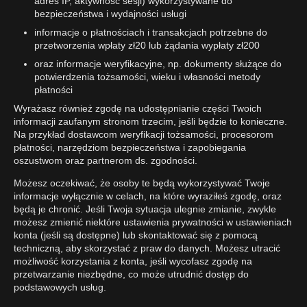
adres IP, aktywność sesji) wykorzystywane do
bezpieczeństwa i wydajności usługi
informacje o płatnościach i transakcjach potrzebne do
przetworzenia wpłaty zł20 lub żądania wypłaty zł200
oraz informacje weryfikacyjne, np. dokumenty służące do
potwierdzenia tożsamości, wieku i własności metody
płatności
Wyrażasz również zgodę na udostępnianie części Twoich
informacji zaufanym stronom trzecim, jeśli będzie to konieczne.
Na przykład dostawcom weryfikacji tożsamości, procesorom
płatności, narzędziom bezpieczeństwa i zapobiegania
oszustwom oraz partnerom ds. zgodności.
Możesz oczekiwać, że osoby te będą wykorzystywać Twoje
informacje wyłącznie w celach, na które wyraziłeś zgodę, oraz
będą je chronić. Jeśli Twoja sytuacja ulegnie zmianie, zwykle
możesz zmienić niektóre ustawienia prywatności w ustawieniach
konta (jeśli są dostępne) lub skontaktować się z pomocą
techniczną, aby skorzystać z praw do danych. Możesz utracić
możliwość korzystania z konta, jeśli wycofasz zgodę na
przetwarzanie niezbędne, co może utrudnić dostęp do
podstawowych usług.