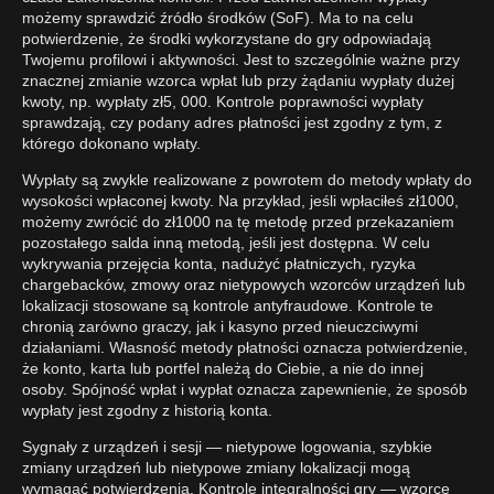
możemy sprawdzić źródło środków (SoF). Ma to na celu
potwierdzenie, że środki wykorzystane do gry odpowiadają
Twojemu profilowi i aktywności. Jest to szczególnie ważne przy
znacznej zmianie wzorca wpłat lub przy żądaniu wypłaty dużej
kwoty, np. wypłaty zł5, 000. Kontrole poprawności wypłaty
sprawdzają, czy podany adres płatności jest zgodny z tym, z
którego dokonano wpłaty.
Wypłaty są zwykle realizowane z powrotem do metody wpłaty do
wysokości wpłaconej kwoty. Na przykład, jeśli wpłaciłeś zł1000,
możemy zwrócić do zł1000 na tę metodę przed przekazaniem
pozostałego salda inną metodą, jeśli jest dostępna. W celu
wykrywania przejęcia konta, nadużyć płatniczych, ryzyka
chargebacków, zmowy oraz nietypowych wzorców urządzeń lub
lokalizacji stosowane są kontrole antyfraudowe. Kontrole te
chronią zarówno graczy, jak i kasyno przed nieuczciwymi
działaniami. Własność metody płatności oznacza potwierdzenie,
że konto, karta lub portfel należą do Ciebie, a nie do innej
osoby. Spójność wpłat i wypłat oznacza zapewnienie, że sposób
wypłaty jest zgodny z historią konta.
Sygnały z urządzeń i sesji — nietypowe logowania, szybkie
zmiany urządzeń lub nietypowe zmiany lokalizacji mogą
wymagać potwierdzenia. Kontrole integralności gry — wzorce