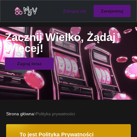
Zaloguj się
Zarejestruj
Zacznij Wielko, Żądaj
Więcej!
Zagraj teraz
Strona główna
Polityka prywatności
To jest Polityka Prywatności