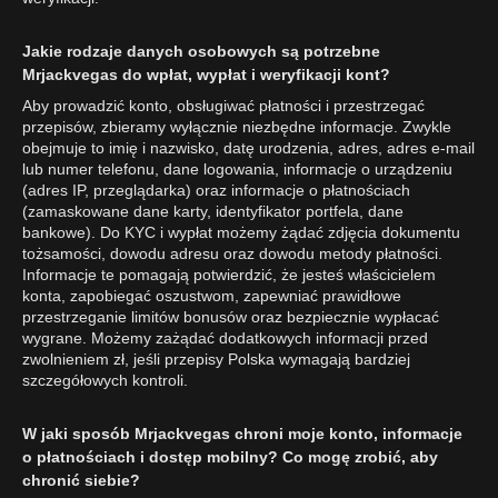
Jakie rodzaje danych osobowych są potrzebne
Mrjackvegas do wpłat, wypłat i weryfikacji kont?
Aby prowadzić konto, obsługiwać płatności i przestrzegać
przepisów, zbieramy wyłącznie niezbędne informacje. Zwykle
obejmuje to imię i nazwisko, datę urodzenia, adres, adres e-mail
lub numer telefonu, dane logowania, informacje o urządzeniu
(adres IP, przeglądarka) oraz informacje o płatnościach
(zamaskowane dane karty, identyfikator portfela, dane
bankowe). Do KYC i wypłat możemy żądać zdjęcia dokumentu
tożsamości, dowodu adresu oraz dowodu metody płatności.
Informacje te pomagają potwierdzić, że jesteś właścicielem
konta, zapobiegać oszustwom, zapewniać prawidłowe
przestrzeganie limitów bonusów oraz bezpiecznie wypłacać
wygrane. Możemy zażądać dodatkowych informacji przed
zwolnieniem zł, jeśli przepisy Polska wymagają bardziej
szczegółowych kontroli.
W jaki sposób Mrjackvegas chroni moje konto, informacje
o płatnościach i dostęp mobilny? Co mogę zrobić, aby
chronić siebie?