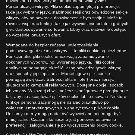
odwiedzono naszą witrynę lub dokonano wpłaty zł50.
Personalizacja witryny. Pliki cookie zapamiętują preferencje,
takie jak wybrany język, stabilność sesji oraz odwiedzone sekcje
witryny, aby po powrocie doświadczenie było spójne. Może to
również wspierać funkcje takie jak wyświetlanie ostatnio granych
gier, dostosowywanie sortowania lobby oraz ułatwianie dostępu
do wcześniej otwartych ofert.
Wymagane do bezpieczeństwa, uwierzytelniania i
podstawowego działania witryny — te pliki cookie są niezbędne.
Funkcjonalne pliki cookie umożliwiają zapamiętywanie
dokonanych wyborów, np. wybranego języka. Pliki cookie
analityczne pomagają określić liczbę odwiedzających witrynę
oraz sposoby jej ulepszania. Marketingowe pliki cookie
pomagają zwiększać trafność reklam i ofert oraz mierzyć
skuteczność kampanii reklamowych. Dostępne opcje i sposób
ich zmiany. W każdej chwili możesz skonfigurować przeglądarkę
tak, aby nie akceptowała plików cookie lub je usuwała. Niektóre
funkcje personalizacji mogą nie działać prawidłowo po
wyłączeniu marketingowych lub analitycznych plików cookie.
Reklamy i oferty mogą nadal być wyświetlane, ale mogą być
mniej trafne. Czasami konieczne jest ponowne ustawienie
preferencji i zalogowanie się po wyczyszczeniu plików cookie.
Sygnały Do Not Track i podobne. Niektóre przeglądarki