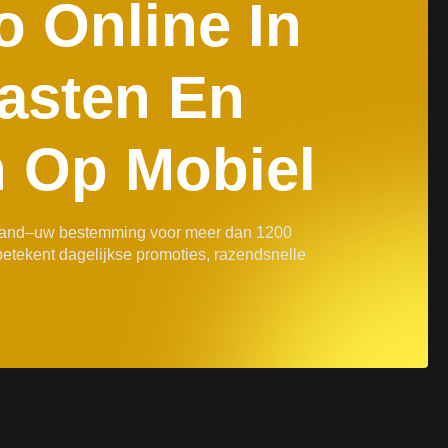
o Online In
asten En
n Op Mobiel
erland–uw bestemming voor meer dan 1200
betekent dagelijkse promoties, razendsnelle