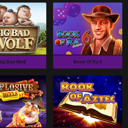
eestelijkheden!
Big Bad Wolf
Book Of Ra 6