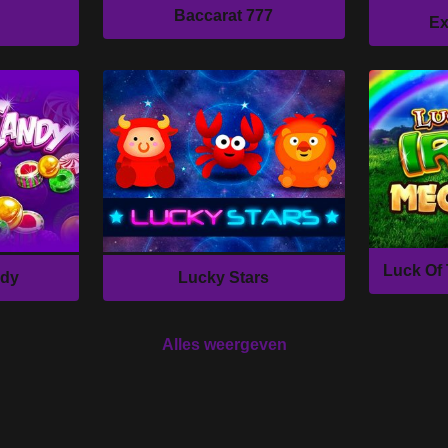
Baccarat 777
Ex
Luck Of
ndy
Lucky Stars
Alles weergeven