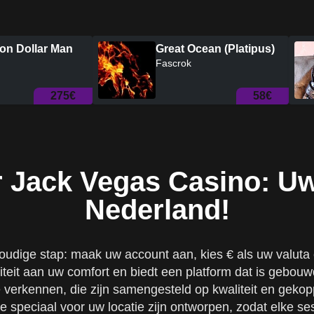
lion Dollar Man
Great Ocean (Platipus)
Fascrok
275€
58€
 Jack Vegas Casino: Uw
Nederland!
ige stap: maak uw account aan, kies € als uw valuta en
teit aan uw comfort en biedt een platform dat is gebouwd
verkennen, die zijn samengesteld op kwaliteit en gekoppe
e speciaal voor uw locatie zijn ontworpen, zodat elke s