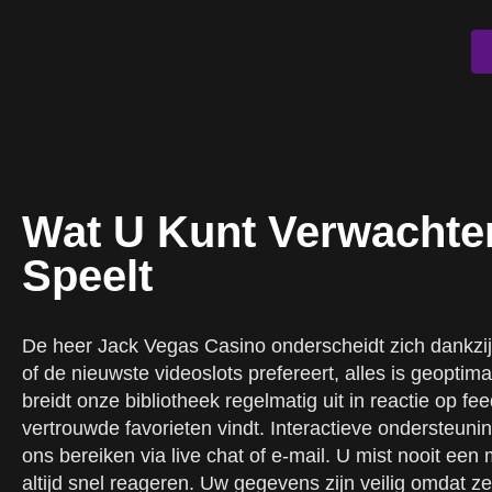
Wat U Kunt Verwachte
Speelt
De heer Jack Vegas Casino onderscheidt zich dankzij 
of de nieuwste videoslots prefereert, alles is geoptim
breidt onze bibliotheek regelmatig uit in reactie op fe
vertrouwde favorieten vindt. Interactieve ondersteunin
ons bereiken via live chat of e-mail. U mist nooit e
altijd snel reageren. Uw gegevens zijn veilig omdat 