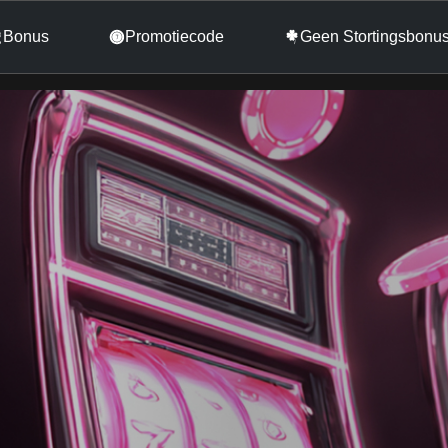
Bonus
Promotiecode
Geen Stortingsbonu