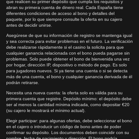
que realicen su primer depósito que cumpla los requisitos y
abran su primera cuenta de dinero real. Cada España tiene
diferentes condiciones de acceso al bono y detalles del
paquete, por lo que siempre consulte la oferta en su cajero
antes de decidir unirse.
Asegúrese de que su información de registro se mantenga igual
y sea correcta para evitar problemas en el futuro. La verificación
debe realizarse rápidamente si el casino la solicita para que
cualquier ganancia relacionada con el bono pueda pagarse sin
problemas. Solo puede obtener el bono de bienvenida una vez
por hogar, dirección IP, dispositivo o método de pago. Es solo
para jugadores nuevos. Si ya tiene una cuenta o si se detecta
más de una cuenta, el bono y cualquier ganancia derivada de él
podrán retirarse.
Necesita una nueva cuenta: la oferta solo es válida para su
primera cuenta que registre. Depósito mínimo: el depósito debe
ser al menos la cantidad mínima indicada, como depositar €20
(su cajero le mostrará el mínimo actual).
Elegir participar: para algunas ofertas, debe seleccionar el bono
en el cajero o introducir un código de bono antes de poder
confirmar su depósito. Los documentos deben coincidir con su
nombre, fecha de nacimiento y dirección. El bono podría