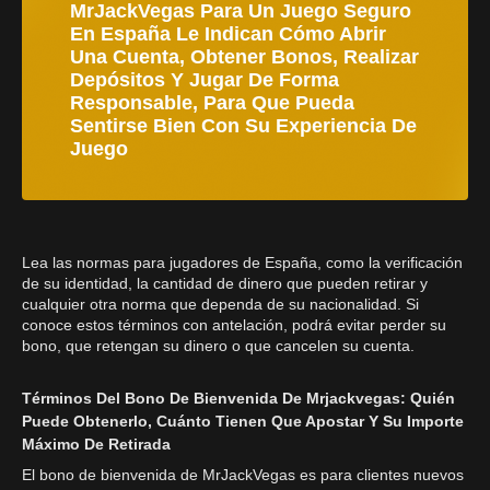
MrJackVegas Para Un Juego Seguro
En España Le Indican Cómo Abrir
Una Cuenta, Obtener Bonos, Realizar
Depósitos Y Jugar De Forma
Responsable, Para Que Pueda
Sentirse Bien Con Su Experiencia De
Juego
Lea las normas para jugadores de España, como la verificación
de su identidad, la cantidad de dinero que pueden retirar y
cualquier otra norma que dependa de su nacionalidad. Si
conoce estos términos con antelación, podrá evitar perder su
bono, que retengan su dinero o que cancelen su cuenta.
Términos Del Bono De Bienvenida De Mrjackvegas: Quién
Puede Obtenerlo, Cuánto Tienen Que Apostar Y Su Importe
Máximo De Retirada
El bono de bienvenida de MrJackVegas es para clientes nuevos