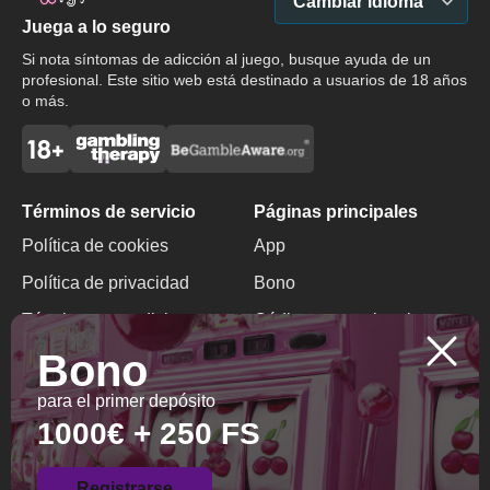
Cambiar idioma
Juega a lo seguro
Si nota síntomas de adicción al juego, busque ayuda de un
profesional. Este sitio web está destinado a usuarios de 18 años
o más.
Términos de servicio
Páginas principales
Política de cookies
App
Política de privacidad
Bono
Términos y condiciones
Código promocional
Bono
Juego responsable
Bono sin depósito
para el primer depósito
Contactos
1000€ + 250 FS
+356 21 960015
info@mrjackvegascasino.com
Registrarse