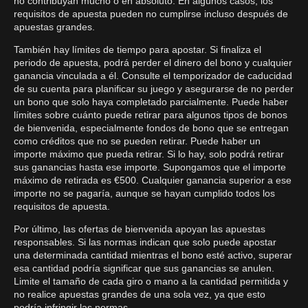
no contribuyan mucho o en absoluto. En algunos casos, los
requisitos de apuesta pueden no cumplirse incluso después de
apuestas grandes.
También hay límites de tiempo para apostar. Si finaliza el
periodo de apuesta, podrá perder el dinero del bono y cualquier
ganancia vinculada a él. Consulte el temporizador de caducidad
de su cuenta para planificar su juego y asegurarse de no perder
un bono que solo haya completado parcialmente. Puede haber
límites sobre cuánto puede retirar para algunos tipos de bonos
de bienvenida, especialmente fondos de bono que se entregan
como créditos que no se pueden retirar. Puede haber un
importe máximo que pueda retirar. Si lo hay, solo podrá retirar
sus ganancias hasta ese importe. Supongamos que el importe
máximo de retirada es €500. Cualquier ganancia superior a ese
importe no se pagaría, aunque se hayan cumplido todos los
requisitos de apuesta.
Por último, las ofertas de bienvenida apoyan las apuestas
responsables. Si las normas indican que solo puede apostar
una determinada cantidad mientras el bono esté activo, superar
esa cantidad podría significar que sus ganancias se anulen.
Limite el tamaño de cada giro o mano a la cantidad permitida y
no realice apuestas grandes de una sola vez, ya que esto
podría infringir las normas.