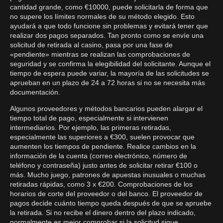
cantidad grande, como €10000, puede solicitarla de forma que
no supere los límites normales de su método elegido. Esto
ayudará a que todo funcione sin problemas y evitará tener que
realizar dos pagos separados. Tan pronto como se envíe una
solicitud de retirada al casino, pasa por una fase de
«pendiente» mientras se realizan las comprobaciones de
seguridad y se confirma la elegibilidad del solicitante. Aunque el
tiempo de espera puede variar, la mayoría de las solicitudes se
aprueban en un plazo de 24 a 72 horas si no se necesita más
documentación.
Algunos proveedores y métodos bancarios pueden alargar el
tiempo total de pago, especialmente si intervienen
intermediarios. Por ejemplo, las primeras retiradas,
especialmente las superiores a €300, suelen provocar que
aumenten los tiempos de pendiente. Realice cambios en la
información de la cuenta (correo electrónico, número de
teléfono y contraseña) justo antes de solicitar retirar €100 o
más. Mucho juego, patrones de apuestas inusuales o muchas
retiradas rápidas, como 3 x €200. Comprobaciones de los
horarios de corte del proveedor o del banco. El proveedor de
pagos decide cuánto tiempo queda después de que se apruebe
la retirada. Si no recibe el dinero dentro del plazo indicado,
normalmente es mejor comprobar si la solicitud sigue