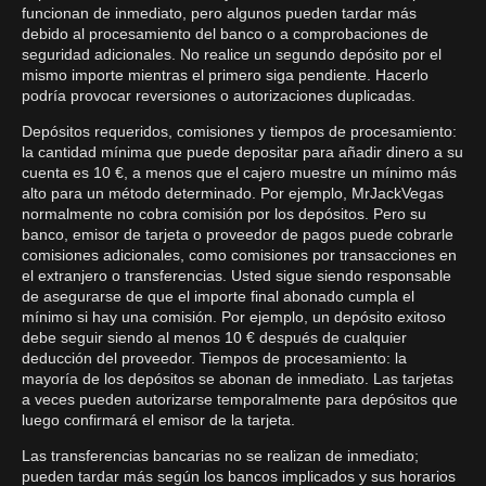
funcionan de inmediato, pero algunos pueden tardar más
debido al procesamiento del banco o a comprobaciones de
seguridad adicionales. No realice un segundo depósito por el
mismo importe mientras el primero siga pendiente. Hacerlo
podría provocar reversiones o autorizaciones duplicadas.
Depósitos requeridos, comisiones y tiempos de procesamiento:
la cantidad mínima que puede depositar para añadir dinero a su
cuenta es 10 €, a menos que el cajero muestre un mínimo más
alto para un método determinado. Por ejemplo, MrJackVegas
normalmente no cobra comisión por los depósitos. Pero su
banco, emisor de tarjeta o proveedor de pagos puede cobrarle
comisiones adicionales, como comisiones por transacciones en
el extranjero o transferencias. Usted sigue siendo responsable
de asegurarse de que el importe final abonado cumpla el
mínimo si hay una comisión. Por ejemplo, un depósito exitoso
debe seguir siendo al menos 10 € después de cualquier
deducción del proveedor. Tiempos de procesamiento: la
mayoría de los depósitos se abonan de inmediato. Las tarjetas
a veces pueden autorizarse temporalmente para depósitos que
luego confirmará el emisor de la tarjeta.
Las transferencias bancarias no se realizan de inmediato;
pueden tardar más según los bancos implicados y sus horarios