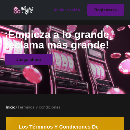
Iniciar sesión
Registrarse
¡Empieza a lo grande,
reclama más grande!
Juega ahora
Inicio
Términos y condiciones
Los Términos Y Condiciones De