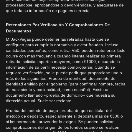
procesándose, aprobándose o devolviéndose, y asegurarse de
que toda su información de pago es correcta.
Retenciones Por Verificación Y Comprobaciones De
Documentos
MrJackVegas puede detener las retiradas hasta que se
verifiquen para cumplir la normativa y evitar fraudes. Incluso
cantidades pequeñas, como retirar €50, pueden retenerse. Esto
ocurre con más frecuencia cuando intenta realizar su primera
retirada, solicita importes mayores, como €1000, o cuando la
información de su perfil necesita comprobarse. Cuando se
requiere verificación, se le puede pedir que proporcione uno o
más de los siguientes: Prueba de identidad: documento de
identidad emitido por el gobierno (para confirmar nombre, fecha
de nacimiento y nacionalidad, como español). Existe un
documento llamado «prueba de domicilio» que muestra su
dirección actual. Suele ser reciente.
Prueba del método de pago: prueba de que es titular del
método de depósito, especialmente si deposita más de €300 o
si las normas del proveedor lo exigen. Se pueden solicitar
comprobaciones del origen de los fondos cuando se realicen